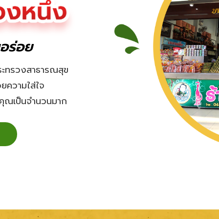
มอร่อย
ะทรวงสาธารณสุข 

ด้วยความใส่ใจ 

ระคุณเป็นจำนวนมาก