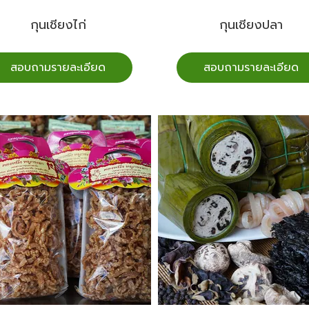
กุนเชียงไก่
กุนเชียงปลา
สอบถามรายละเอียด
สอบถามรายละเอียด