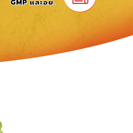
GMP และอย.