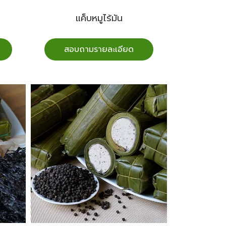
แค็บหมูไร้มัน
สอบถามรายละเอียด