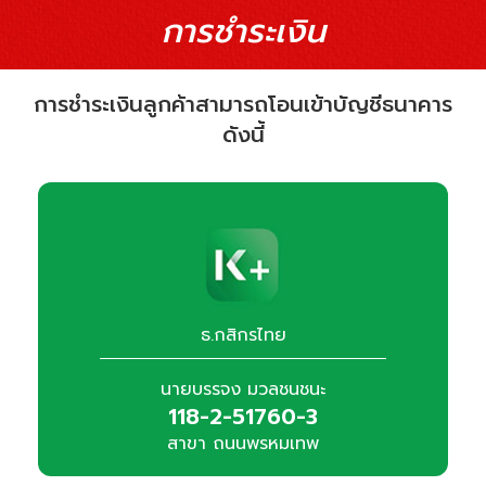
การชำระเงิน
การชำระเงินลูกค้าสามารถโอนเข้าบัญชีธนาคาร
ดังนี้
ธ.กสิกรไทย
นายบรรจง มวลชนชนะ
118-2-51760-3
สาขา ถนนพรหมเทพ